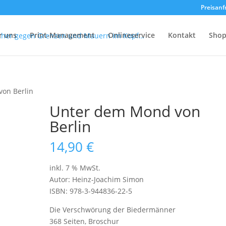
Preisanf
r uns
Print-Management
Onlineservice
Kontakt
Sho
on Berlin
Unter dem Mond von
Berlin
14,90
€
inkl. 7 % MwSt.
Autor: Heinz-Joachim Simon
ISBN: 978-3-944836-22-5
Die Verschwörung der Biedermänner
368 Seiten, Broschur