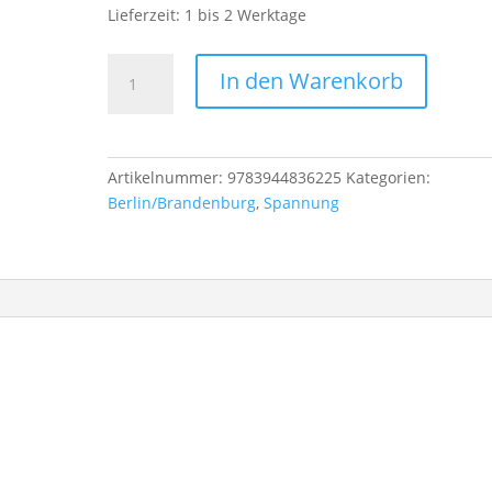
Lieferzeit:
1 bis 2 Werktage
Unter
In den Warenkorb
dem
Mond
von
Berlin
Artikelnummer:
9783944836225
Kategorien:
Menge
Berlin/Brandenburg
,
Spannung