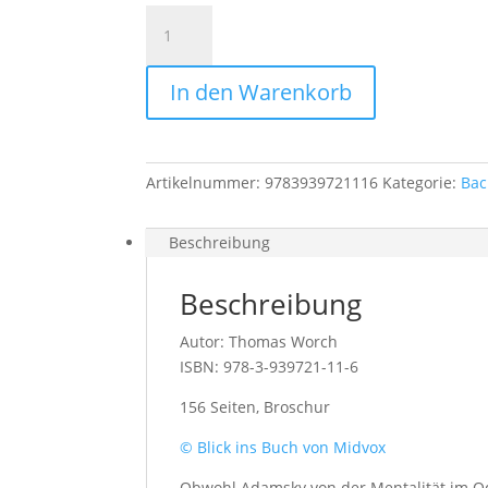
Tod
eines
Malers
In den Warenkorb
Menge
Artikelnummer:
9783939721116
Kategorie:
Bac
Beschreibung
Beschreibung
Autor: Thomas Worch
ISBN: 978-3-939721-11-6
156 Seiten, Broschur
© Blick ins Buch von Midvox
Obwohl Adamsky von der Mentalität im O