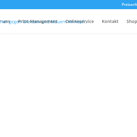
Preisanf
r uns
Print-Management
Onlineservice
Kontakt
Sho