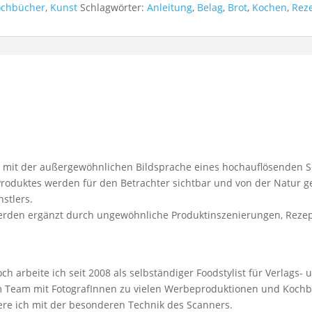
ochbücher
,
Kunst
Schlagwörter:
Anleitung
,
Belag
,
Brot
,
Kochen
,
Rez
st mit der außergewöhnlichen Bildsprache eines hochauflösenden 
 Produktes werden für den Betrachter sichtbar und von der Natur g
stlers.
werden ergänzt durch ungewöhnliche Produktinszenierungen, Reze
ch arbeite ich seit 2008 als selbständiger Foodstylist für Verlags
 Team mit FotografInnen zu vielen Werbeproduktionen und Kochbü
iere ich mit der besonderen Technik des Scanners.