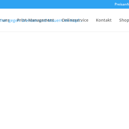
Preisanf
r uns
Print-Management
Onlineservice
Kontakt
Sho