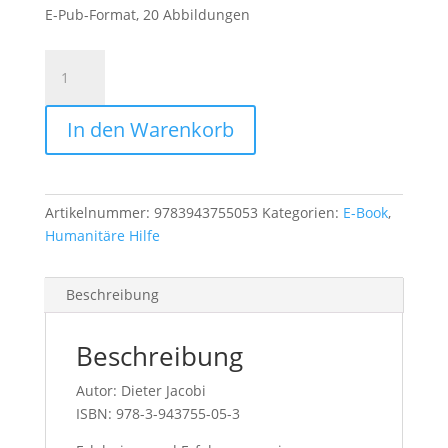
E-Pub-Format, 20 Abbildungen
Fufu
ist
keine
In den Warenkorb
Götterspeise
/
E-
Book
Artikelnummer:
9783943755053
Kategorien:
E-Book
,
Menge
Humanitäre Hilfe
Beschreibung
Beschreibung
Autor: Dieter Jacobi
ISBN: 978-3-943755-05-3