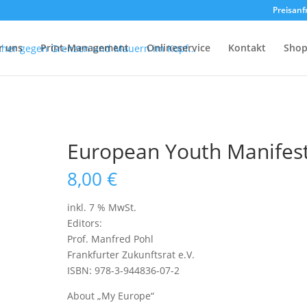
Preisanf
r uns
Print-Management
Onlineservice
Kontakt
Sho
European Youth Manifes
8,00
€
inkl. 7 % MwSt.
Editors:
Prof. Manfred Pohl
Frankfurter Zukunftsrat e.V.
ISBN: 978-3-944836-07-2
About „My Europe“