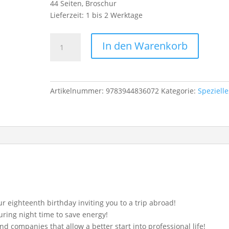
44 Seiten, Broschur
Lieferzeit:
1 bis 2 Werktage
European
In den Warenkorb
Youth
Manifesto
Menge
Artikelnummer:
9783944836072
Kategorie:
Spezielle
 eighteenth birthday inviting you to a trip abroad!
during night time to save energy!
d companies that allow a better start into professional life!